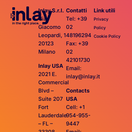
Inlay S.r.l.
Contatti
Link utili
Via
Tel: +39
Privacy
Giacomo
02
Policy
Leopardi, 1
48196294
Cookie Policy
20123
Fax: +39
Milano
02
42101730
Inlay USA
Email:
2021 E.
inlay@inlay.it
Commercial
Blvd –
Contacts
Suite 207
USA
Fort
Cell: +1
Lauderdale
954-955-
– FL –
9447
33308
Email: